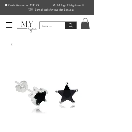
🚚 Gratis Versand ab CHF 29 | 🔄 14 Tage Rückgaberecht |
🇨🇭 Schnell geliefert aus der Schweiz