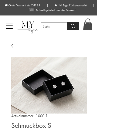
🚚 Gratis Versand ab CHF 29 | 🔄 14 Tage Rückgaberecht |
🇨🇭 Schnell geliefert aus der Schweiz
Artikelnummer: 1000.1
Schmuckbox S