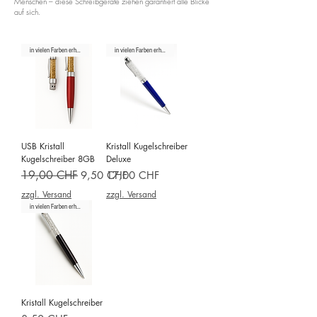
Menschen – diese Schreibgeräte ziehen garantiert alle Blicke
auf sich.
in vielen Farben erhältlich
in vielen Farben erhältlich
USB Kristall
Kristall Kugelschreiber
Kugelschreiber 8GB
Deluxe
Standardpreis
19,00 CHF
Sale-Preis
Preis
9,50 CHF
17,00 CHF
zzgl. Versand
zzgl. Versand
in vielen Farben erhältlich
Kristall Kugelschreiber