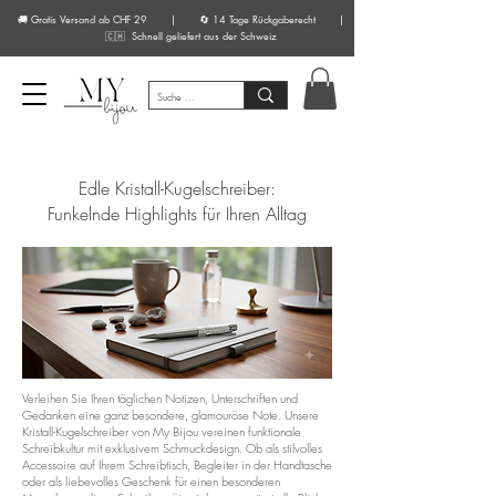
🚚 Gratis Versand ab CHF 29 | 🔄 14 Tage Rückgaberecht |
🇨🇭 Schnell geliefert aus der Schweiz
Edle Kristall-Kugelschreiber:
Funkelnde Highlights für Ihren Alltag
Verleihen Sie Ihren täglichen Notizen, Unterschriften und
Gedanken eine ganz besondere, glamouröse Note. Unsere
Kristall-Kugelschreiber von My Bijou vereinen funktionale
Schreibkultur mit exklusivem Schmuckdesign. Ob als stilvolles
Accessoire auf Ihrem Schreibtisch, Begleiter in der Handtasche
oder als liebevolles Geschenk für einen besonderen