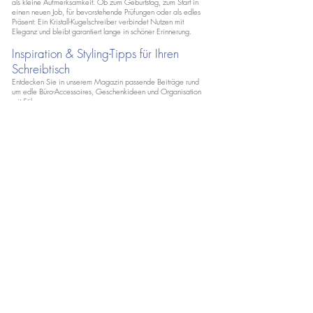
als kleine Aufmerksamkeit. Ob zum Geburtstag, zum Start in
einen neuen Job, für bevorstehende Prüfungen oder als edles
Präsent: Ein Kristall-Kugelschreiber verbindet Nutzen mit
Eleganz und bleibt garantiert lange in schöner Erinnerung.
Inspiration & Styling-Tipps für Ihren
Schreibtisch
Entdecken Sie in unserem Magazin passende Beiträge rund
um edle Büro-Accessoires, Geschenkideen und Organisation
mit Stil.
Hilfe und Kontakt
Versandrichtlinien und
Zahlungsbedingungen
Rückgaberichtlinien / Retouren
formular
Allgemeine Geschäftsbedingungen
/ Impressum
Schmuckpflege
Kontakt
Datenschutz
FAQ
Blog
Über uns