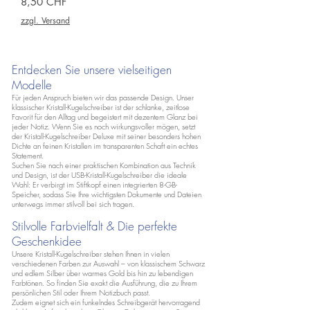
Preis
8,50 CHF
zzgl. Versand
Entdecken Sie unsere vielseitigen
Modelle
Für jeden Anspruch bieten wir das passende Design. Unser
klassischer Kristall-Kugelschreiber ist der schlanke, zeitlose
Favorit für den Alltag und begeistert mit dezentem Glanz bei
jeder Notiz. Wenn Sie es noch wirkungsvoller mögen, setzt
der Kristall-Kugelschreiber Deluxe mit seiner besonders hohen
Dichte an feinen Kristallen im transparenten Schaft ein echtes
Statement.
Suchen Sie nach einer praktischen Kombination aus Technik
und Design, ist der USB-Kristall-Kugelschreiber die ideale
Wahl: Er verbirgt im Stiftkopf einen integrierten 8-GB-
Speicher, sodass Sie Ihre wichtigsten Dokumente und Dateien
unterwegs immer stilvoll bei sich tragen.
Stilvolle Farbvielfalt & Die perfekte
Geschenkidee
Unsere Kristall-Kugelschreiber stehen Ihnen in vielen
verschiedenen Farben zur Auswahl – von klassischem Schwarz
und edlem Silber über warmes Gold bis hin zu lebendigen
Farbtönen. So finden Sie exakt die Ausführung, die zu Ihrem
persönlichen Stil oder Ihrem Notizbuch passt.
Zudem eignet sich ein funkelndes Schreibgerät hervorragend