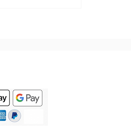
nd geschützt aufbewahren, bleibt er
ahren.Bitte beachten Sie, dass sich
wie z. B. das Verblassen von
 Garantie.