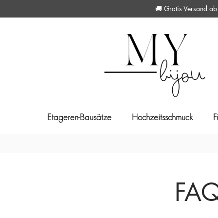
🚚 Gratis Versan
Etageren-Bausätze
Hochzeitsschmuck
F
FAQs