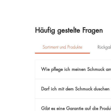
Häufig gestelte Fragen
Sortiment und Produkte
Rückga
Wie pflege ich meinen Schmuck am 
Damit Ihr Schmuck auch nach langer Zeit 
zusammengestellt.Zusätzlich bieten wir I
Darf ich mit dem Schmuck duschen o
Schmuck besonders sanft und effektiv vo
bei Ihrer nächsten Bestellung hinzufügen.
Wir empfehlen Ihnen, den Schmuck vor 
maximieren, sollten Sie den Kontakt mit 
Gibt es eine Garantie auf die Produ