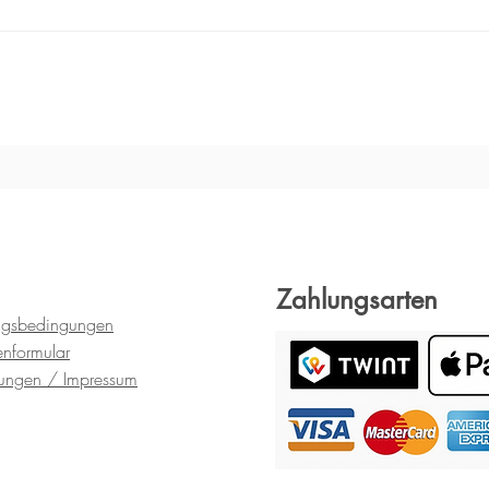
se mit der Zeit Schaden nehmen. Wenn Sie den Schmuck trocken u
rodukte gewähren wir Ihnen die gesetzliche Gewährleistung von 2 J
ungsfehler bezieht. Schäden, die durch die natürliche Abnutzung (
urch unsachgemässe Handhabung entstehen, unterliegen nicht der
Zahlungsarten
ngsbedingungen
en
formular
gungen
/ Impressum