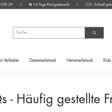
d ab CHF 29 | 🔄 14 Tage Rückgaberecht |
🇨🇭 Schnell gelief
ür Verliebte
Damenschmuck
Herrenschmuck
Kids
 - Häufig gestellte 