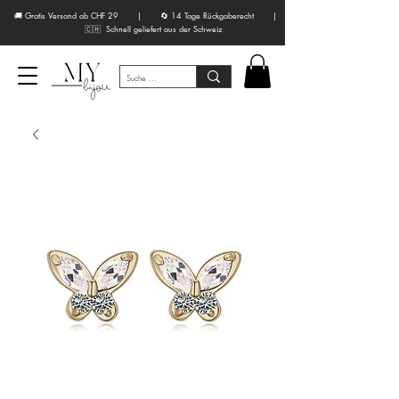
🚚 Gratis Versand ab CHF 29 | 🔄 14 Tage Rückgaberecht |
🇨🇭 Schnell geliefert aus der Schweiz