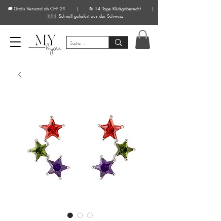
🚚 Gratis Versand ab CHF 29 | 🔄 14 Tage Rückgaberecht |
🇨🇭 Schnell geliefert aus der Schweiz