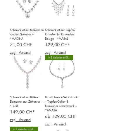
Schmuckset mit funkelnden
Schmuckset mit Tropfen-
runden Zirkonias –
Kristallen im Kaskaden-
*MADINA
Design – *MARAL
Preis
Preis
71,00 CHF
129,00 CHF
zzgl. Versand
zzgl. Versand
in 2 Varianten erhältlich
Schmuckset mit Blüten-
Brautschmuck Set Zirkonia
Elementen aus Zirkonias –
– Tropfen-Collier &
*LORI
funkelnder Ohrschmuck –
*AMARA
Preis
149,00 CHF
Sale-Preis
ab
129,00 CHF
zzgl. Versand
zzgl. Versand
in 2 Varianten erhältlich