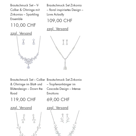
Brautschmuck Set – V-
Brautschmuck Set Zirkonia
Collier & Ohrringe mit
– floral inspiriertes Design –
Zirkonias – Sparkling
Love Actually
Ensemble
Preis
109,00 CHF
Preis
110,00 CHF
zzgl. Versand
zzgl. Versand
Brautschmuck Set – Collier
Brautschmuck Set Zirkonia
& Ohrringe im Blatt- und
– Tropfenanhänger im
Blütendesign – Down the
Cascade Design – Intense
Road
Emotions
Preis
Preis
119,00 CHF
69,00 CHF
zzgl. Versand
zzgl. Versand