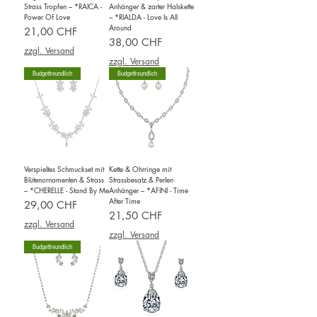
Strass Tropfen – *RAICA -
Anhänger & zarter Halskette
Power Of Love
– *RIALDA - Love Is All
Around
Preis
21,00 CHF
Preis
38,00 CHF
zzgl. Versand
zzgl. Versand
Budgetfreundlich
Budgetfreundlich
Verspieltes Schmuckset mit
Kette & Ohrringe mit
Blütenornamenten & Strass
Strassbesatz & Perlen
– *CHERELLE - Stand By Me
Anhänger – *AFINI - Time
After Time
Preis
29,00 CHF
Preis
21,50 CHF
zzgl. Versand
zzgl. Versand
Budgetfreundlich