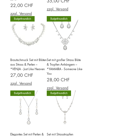
Preis
35,00 CHF
Preis
22,00 CHF
zzgl. Versand
zzgl. Versand
Budgetfreundlich
Budgetfreundlich
Brautschmuck Set mit Blüten
Set mit großer Strass Blüte
aus Strass & Perlen –
& Tropfen Anhängern –
*VENJA - Just Like Heaven
*YAMAIRA - Someone Like
You
Preis
27,00 CHF
Preis
28,00 CHF
zzgl. Versand
zzgl. Versand
Budgetfreundlich
Budgetfreundlich
Elegantes Set mit Perlen &
Set mit Strasstropfen