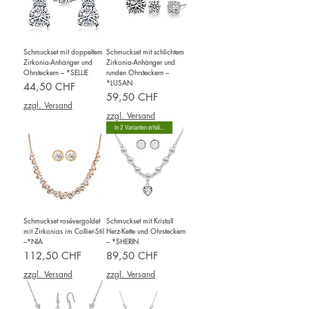
Schmuckset mit doppeltem
Schmuckset mit schlichtem
Zirkonia-Anhänger und
Zirkonia-Anhänger und
Ohrsteckern – *SELLIE
runden Ohrsteckern –
*LUSAN
Preis
44,50 CHF
Preis
59,50 CHF
zzgl. Versand
zzgl. Versand
in 2 Varianten erhältlich
Schmuckset rosévergoldet
Schmuckset mit Kristall
mit Zirkonias im Collier-Stil
Herz-Kette und Ohrsteckern
–*NIA
– *SHERIN
Preis
Preis
112,50 CHF
89,50 CHF
zzgl. Versand
zzgl. Versand