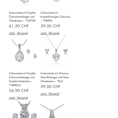
Schmuckset mit Tropfen-
Schmuckset mit
Zirkoniaanhänger und
tropfenförmigen Zirkonias
Ohrsteckern – *SAYNA
– *KIMIYA
Preis
Preis
61,50 CHF
59,00 CHF
zzgl. Versand
zzgl. Versand
Schmuckset mit Tropfen-
Schmuckset mit Zirkonia-
Zirkoniaanhänger und
Herz-Anhänger und Herz-
Tropfenohrsteckern –
Ohrsteckern – *ILLA
*FABIELLA
Preis
59,00 CHF
Preis
54,90 CHF
zzgl. Versand
zzgl. Versand