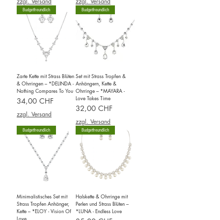
zzgl. Versand
zzgl. Versand
Budgetfreundlich
Budgetfreundlich
Zarte Kette mit Strass Blüten
Set mit Strass Tropfen &
& Ohrringen – *DELINDA -
Anhängern, Kette &
Nothing Compares To You
Ohrringe – *MAYARA -
Love Takes Time
Preis
34,00 CHF
Preis
32,00 CHF
zzgl. Versand
zzgl. Versand
Budgetfreundlich
Budgetfreundlich
Minimalistisches Set mit
Halskette & Ohrringe mit
Strass Tropfen Anhänger,
Perlen und Strass Blüten –
Kette – *ELOY - Vision Of
*LUNA - Endless Love
Love