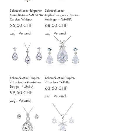
Schmuckset mit filigranen
Schmuckset mit
Strass Blüten – *MORENA -
tropfenförmigem Zirkonia-
Careless Whisper
Anhänger – *MAHIA
Preis
Preis
25,00 CHF
68,00 CHF
zzgl. Versand
zzgl. Versand
Schmuckset mit Tropfen-
Schmuckset mit Tropfen-
Zirkonias im klassischen
Zirkonia – *RANA
Design – *LUANA
Preis
63,50 CHF
Preis
99,50 CHF
zzgl. Versand
zzgl. Versand