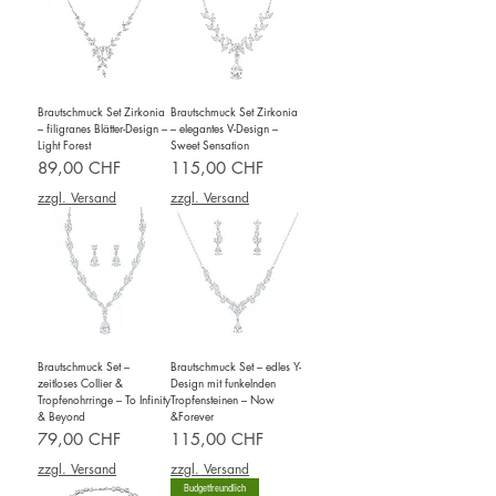
Brautschmuck Set Zirkonia
Brautschmuck Set Zirkonia
– filigranes Blätter-Design –
– elegantes V-Design –
Light Forest
Sweet Sensation
Preis
Preis
89,00 CHF
115,00 CHF
zzgl. Versand
zzgl. Versand
Brautschmuck Set –
Brautschmuck Set – edles Y-
zeitloses Collier &
Design mit funkelnden
Tropfenohrringe – To Infinity
Tropfensteinen – Now
& Beyond
&Forever
Preis
Preis
79,00 CHF
115,00 CHF
zzgl. Versand
zzgl. Versand
Budgetfreundlich