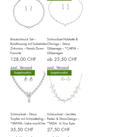
Brautschmuck Set –
Schmuckset Halskette &
Rundfassung mit funkelnden
Ohrringe – Strass
Zirkonias – Hands Down
Glitzerrege – *CARYA –
Favorite
Glitzerregen
Preis
Sale-Preis
128,00 CHF
ab
23,50 CHF
zzgl. Versand
zzgl. Versand
Budgetfreundlich
Budgetfreundlich
Schmuckset – Strass
Schmuckset – Leichtes
Tropfen mit Schmetterling –
Perlen- & Strass-Design –
*VANYA– Liebe macht frei
*TAISA - In Your Eyes
Preis
Preis
35,50 CHF
27,50 CHF