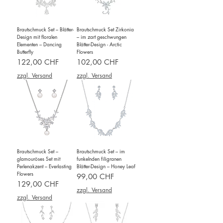
Brautschmuck Set – Blätter-
Brautschmuck Set Zirkonia
Design mit floralen
– im zart geschwungen
Elementen – Dancing
Blätter-Design - Arctic
Butterfly
Flowers
Preis
Preis
122,00 CHF
102,00 CHF
zzgl. Versand
zzgl. Versand
Brautschmuck Set –
Brautschmuck Set – im
glamouröses Set mit
funkelnden filigranen
Perlenakzent – Everlasting
Blätter-Design – Honey Leaf
Flowers
Preis
99,00 CHF
Preis
129,00 CHF
zzgl. Versand
zzgl. Versand