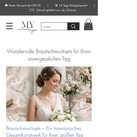
🚚 Gratis Versand ab CHF 29 | 🔄 14 Tage Rückgaberecht |
🇨🇭 Schnell geliefert aus der Schweiz
Wundervolle Brautschmucksets für Ihren
unvergesslichen Tag
Brautschmucksets – Ein harmonisches
Gesamtkunstwerk für Ihren großen Tag​