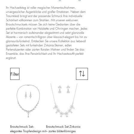
Ihr Hochzeitstag ist voller magischer Momentaufnahmen,
unvergesslicher Augenblicke und großer Emotionen. Neben dem
Traumkleid bringt erst der passende Schmuck Ihre individuelle
Schönheit vollkommen zum Strahlen. Mit unseren exklusiven
Brautschmucksets müssen Sie sich keine Gedanken über die
perfekte Kombination von Halskette und Ohrringen machen. Jedes
Set ist harmonisch aufeinander abgestimmt und setzt glanzvolle
Akzente – von romantisch-filigran über klassisch-elegant bis hin zu
glamourös-funkelnd. Entdecken Sie unsere Kollektion aus liebevoll
gestalteten Sets mit funkelnden Zirkonia-Steinen, edlen
Perlenakzenten oder zarten floralen Motiven und finden Sie das
Ensemble, das Ihre Persönlichkeit und Ihr Hochzeitsoutfit perfekt
ergänzt.
Filter
Brautschmuck Set–
Brautschmuck Set Zirkonia
elegantes Tropfendesign mit
– zartes blütenförmiges