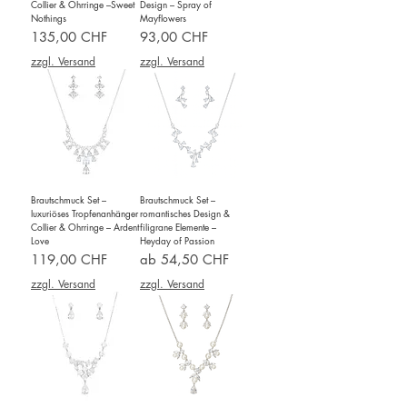
Collier & Ohrringe –Sweet
Design – Spray of
Nothings
Mayflowers
Preis
Preis
135,00 CHF
93,00 CHF
zzgl. Versand
zzgl. Versand
Brautschmuck Set –
Brautschmuck Set –
luxuriöses Tropfenanhänger
romantisches Design &
Collier & Ohrringe – Ardent
filigrane Elemente –
Love
Heyday of Passion
Preis
Sale-Preis
119,00 CHF
ab
54,50 CHF
zzgl. Versand
zzgl. Versand