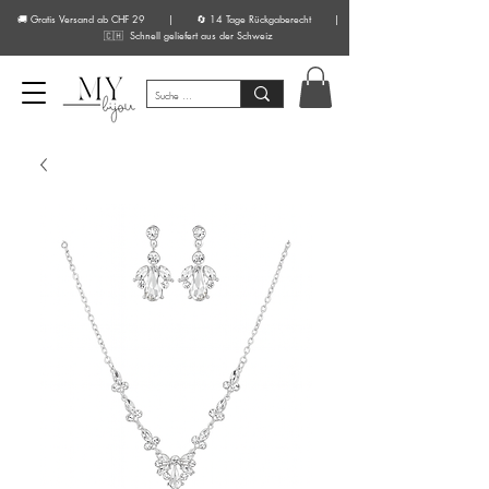
🚚 Gratis Versand ab CHF 29 | 🔄 14 Tage Rückgaberecht |
🇨🇭 Schnell geliefert aus der Schweiz