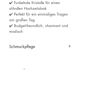
✔️ Funkelnde Kristalle für einen
stilvollen Hochzeitslook
✔️ Perfekt für ein einmaliges Tragen
am großen Tag
✔️ Budget-freundlich, charmant und
modisch
Schmuckpflege
Schmuckpflege
Ähnliche Produkte