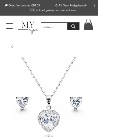
🚚 Gratis Versand ab CHF 29 | 🔄 14 Tage Rückgaberecht |
🇨🇭 Schnell geliefert aus der Schweiz