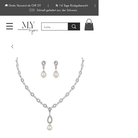
🚚 Gratis Versand ab CHF 29 | 🔄 14 Tage Rückgaberecht |
🇨🇭 Schnell geliefert aus der Schweiz