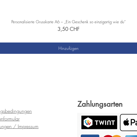
Personalisierte Grusskarte A6 – „Ein Geschenk so einzigartig wie du“
Preis
3,50 CHF
zzgl. Versand
Hinzufügen
Zahlungsarten
ngsbedingungen
en
formular
gungen
/ Impressum