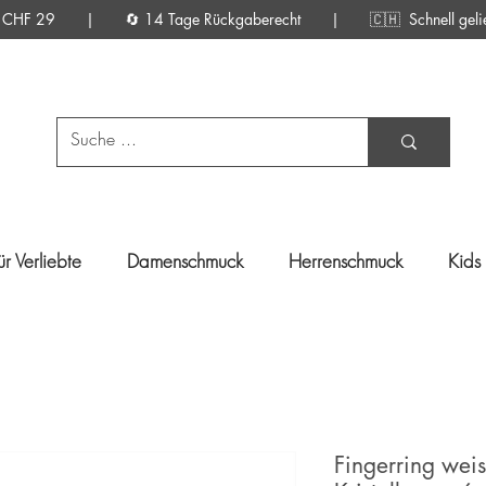
d ab CHF 29 | 🔄 14 Tage Rückgaberecht |
🇨🇭 Schnell gelief
ür Verliebte
Damenschmuck
Herrenschmuck
Kids
Fingerring weis