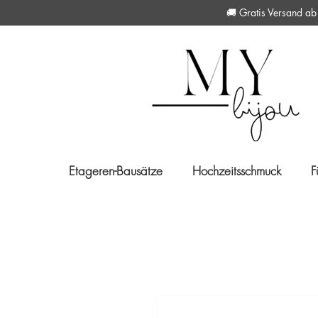
🚚 Gratis Versan
Etageren-Bausätze
Hochzeitsschmuck
F