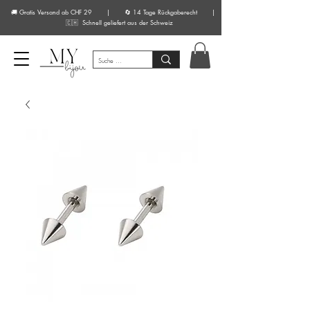
🚚 Gratis Versand ab CHF 29 | 🔄 14 Tage Rückgaberecht |
🇨🇭 Schnell geliefert aus der Schweiz