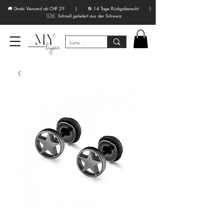
🚚 Gratis Versand ab CHF 29 | 🔄 14 Tage Rückgaberecht |
🇨🇭 Schnell geliefert aus der Schweiz