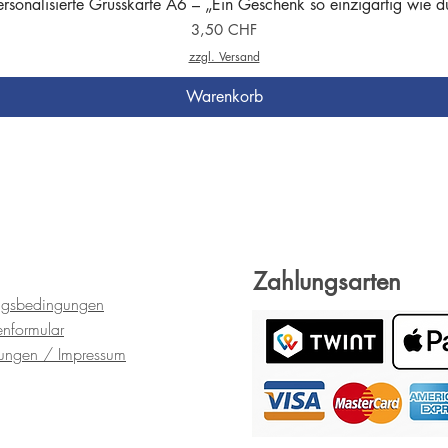
ersonalisierte Grusskarte A6 – „Ein Geschenk so einzigartig wie d
Preis
3,50 CHF
zzgl. Versand
Warenkorb
Zahlungsarten
ngsbedingungen
en
formular
gungen
/ Impressum