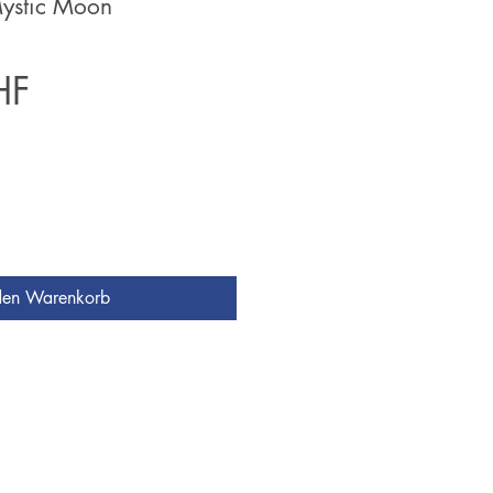
Mystic Moon
Preis
HF
den Warenkorb