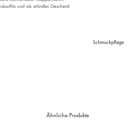
ndoutfits und als stilvolles Geschenk
Schmuckpflege
Schmuckpflege
Ähnliche Produkte