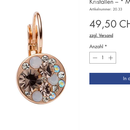
Kristallen – * 
Artikelnummer: 20.33
49,50 C
zzgl. Versand
Anzahl
*
In 