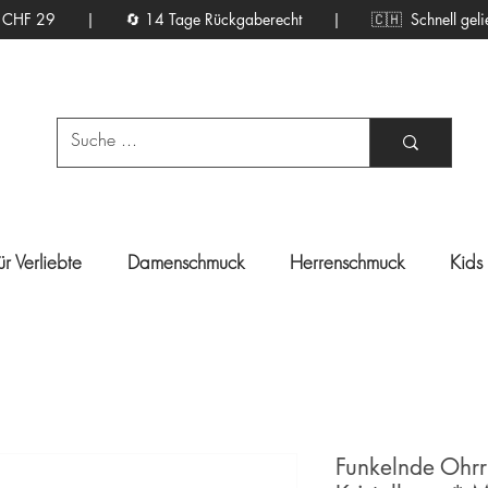
d ab CHF 29 | 🔄 14 Tage Rückgaberecht |
🇨🇭 Schnell gelief
ür Verliebte
Damenschmuck
Herrenschmuck
Kids
Funkelnde Ohrr