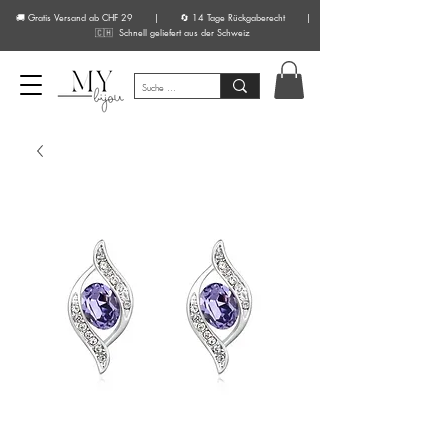
🚚 Gratis Versand ab CHF 29 | 🔄 14 Tage Rückgaberecht |
🇨🇭 Schnell geliefert aus der Schweiz