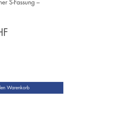
er S-Fassung –
Preis
HF
den Warenkorb