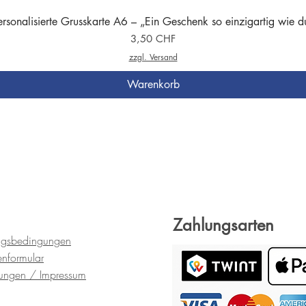
ersonalisierte Grusskarte A6 – „Ein Geschenk so einzigartig wie d
Preis
3,50 CHF
zzgl. Versand
Warenkorb
Zahlungsarten
ngsbedingungen
en
formular
gungen
/ Impressum