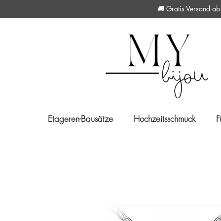
🚚 Gratis Versan
Etageren-Bausätze
Hochzeitsschmuck
F