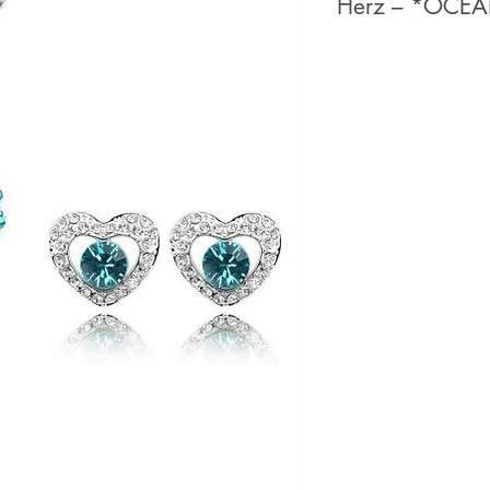
Herz – *OCÉ