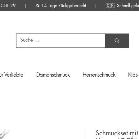
d ab CHF 29 | 🔄 14 Tage Rückgaberecht |
🇨🇭 Schnell gelief
ür Verliebte
Damenschmuck
Herrenschmuck
Kids
Schmuckset mit 