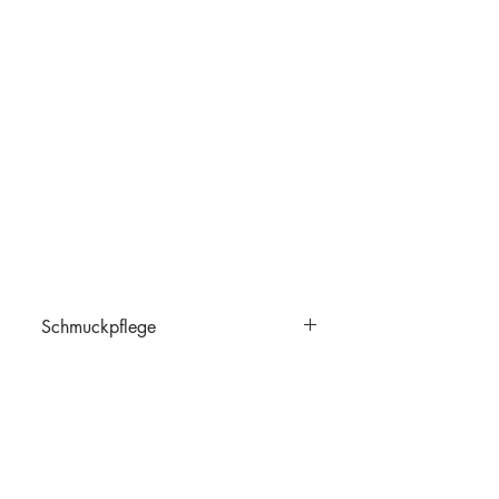
Schmuckpflege
Schmuckpflege
Ähnliche Produkte