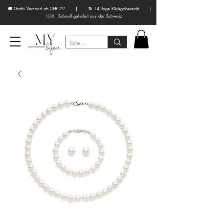
🚚 Gratis Versand ab CHF 29 | 🔄 14 Tage Rückgaberecht |
🇨🇭 Schnell geliefert aus der Schweiz