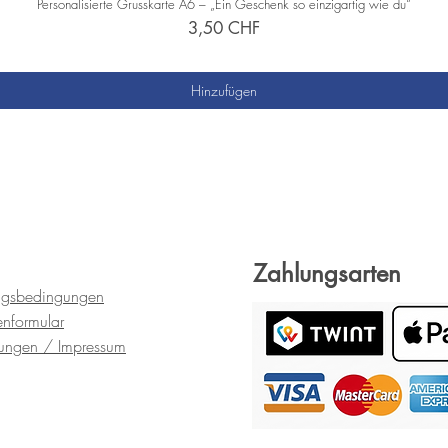
Personalisierte Grusskarte A6 – „Ein Geschenk so einzigartig wie du“
Preis
3,50 CHF
zzgl. Versand
Hinzufügen
Zahlungsarten
ngsbedingungen
en
formular
gungen
/ Impressum