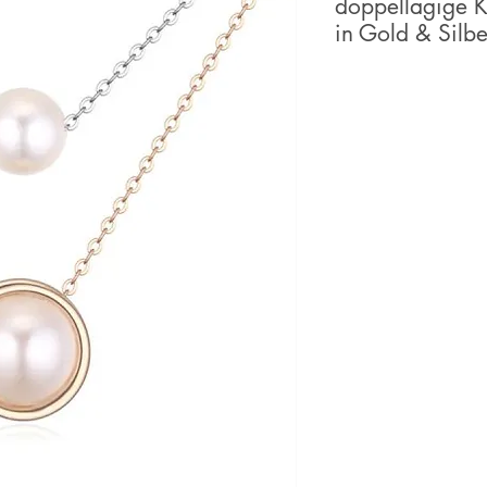
doppellagige K
in Gold & Silb