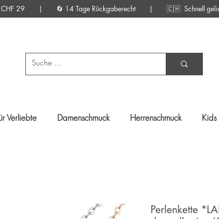
d ab CHF 29 | 🔄 14 Tage Rückgaberecht |
🇨🇭 Schnell gelief
ür Verliebte
Damenschmuck
Herrenschmuck
Kids
Perlenkette *L