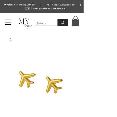
🚚 Gratis Versand ab CHF 29 | 🔄 14 Tage Rückgaberecht |
🇨🇭 Schnell geliefert aus der Schweiz