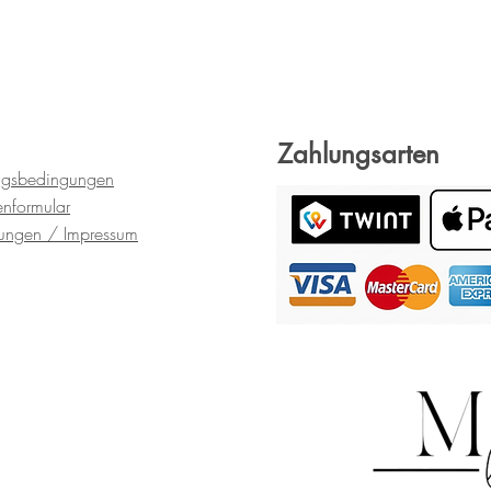
Zahlungsarten
ngsbedingungen
en
formular
gungen
/ Impressum