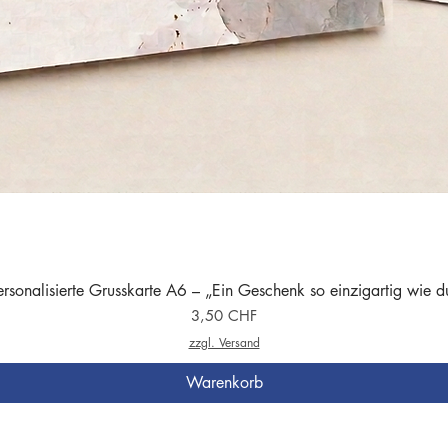
ersonalisierte Grusskarte A6 – „Ein Geschenk so einzigartig wie d
Preis
3,50 CHF
zzgl. Versand
Warenkorb