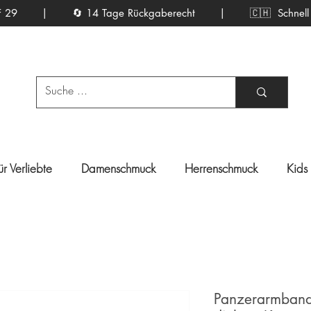
ab CHF 29 | 🔄 14 Tage Rückgaberecht |
🇨🇭 Schnell ge
ür Verliebte
Damenschmuck
Herrenschmuck
Kids
Panzerarmband 