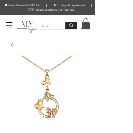
🚚 Gratis Versand ab CHF 29 | 🔄 14 Tage Rückgaberecht |
🇨🇭 Schnell geliefert aus der Schweiz