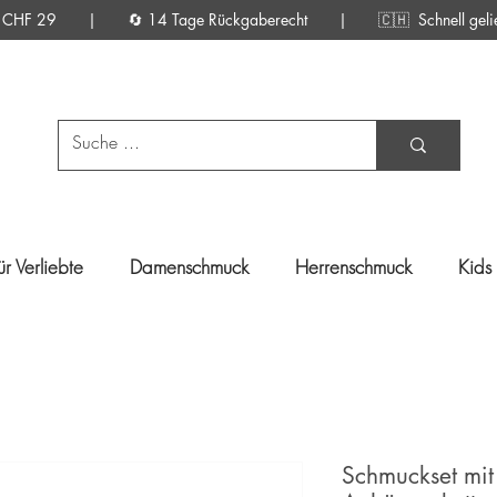
d ab CHF 29 | 🔄 14 Tage Rückgaberecht |
🇨🇭 Schnell gelief
ür Verliebte
Damenschmuck
Herrenschmuck
Kids
Schmuckset mit 