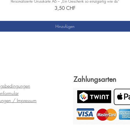
Personalisierte Grusskarte A6 – „Ein Geschenk so einzigartig wie du“
Preis
3,50 CHF
zzgl. Versand
Hinzufügen
Zahlungsarten
ngsbedingungen
en
formular
gungen
/ Impressum