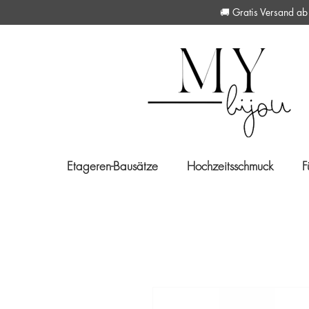
🚚 Gratis Versan
Etageren-Bausätze
Hochzeitsschmuck
F