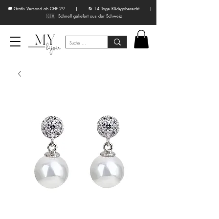
🚚 Gratis Versand ab CHF 29 | 🔄 14 Tage Rückgaberecht |
🇨🇭 Schnell geliefert aus der Schweiz