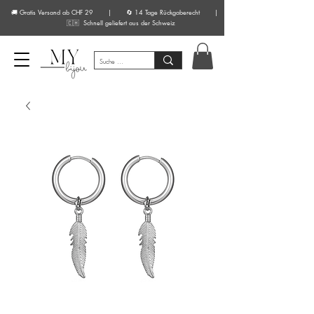
🚚 Gratis Versand ab CHF 29 | 🔄 14 Tage Rückgaberecht |
🇨🇭 Schnell geliefert aus der Schweiz