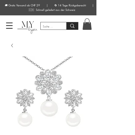
🚚 Gratis Versand ab CHF 29 | 🔄 14 Tage Rückgaberecht |
🇨🇭 Schnell geliefert aus der Schweiz