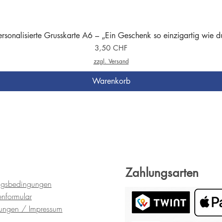
ersonalisierte Grusskarte A6 – „Ein Geschenk so einzigartig wie d
Preis
3,50 CHF
zzgl. Versand
Warenkorb
Zahlungsarten
ngsbedingungen
en
formular
gungen
/ Impressum