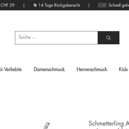
d ab CHF 29 | 🔄 14 Tage Rückgaberecht |
🇨🇭 Schnell gelief
ür Verliebte
Damenschmuck
Herrenschmuck
Kids
Schmetterling 