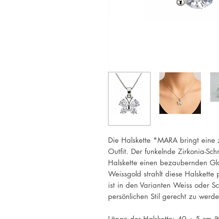
Die Halskette *MARA bringt eine 
Outfit. Der funkelnde Zirkonia-Sch
Halskette einen bezaubernden Gla
Weissgold strahlt diese Halskett
ist in den Varianten Weiss oder S
persönlichen Stil gerecht zu wer
Länge der Halskette: 40 + 5 cm (K