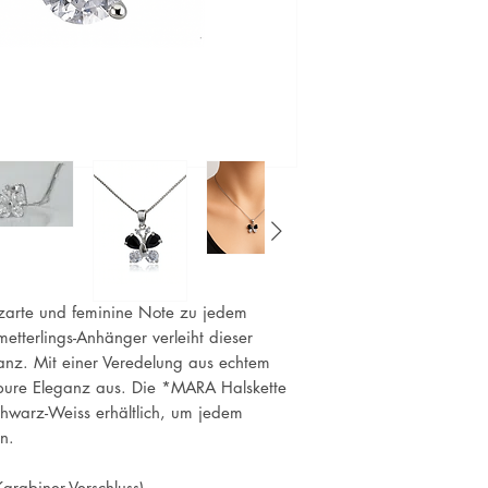
zarte und feminine Note zu jedem
metterlings-Anhänger verleiht dieser
nz. Mit einer Veredelung aus echtem
e pure Eleganz aus. Die *MARA Halskette
chwarz-Weiss erhältlich, um jedem
den.
arabiner-Verschluss)