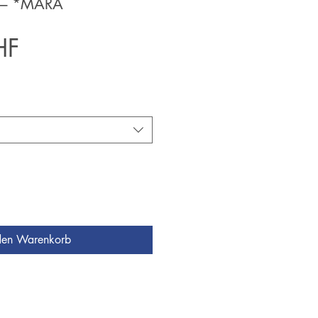
t – *MARA
Preis
HF
den Warenkorb