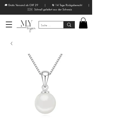
🚚 Gratis Versand ab CHF 29 | 🔄 14 Tage Rückgaberecht |
🇨🇭 Schnell geliefert aus der Schweiz