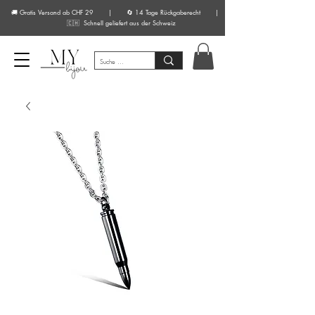
🚚 Gratis Versand ab CHF 29 | 🔄 14 Tage Rückgaberecht |
🇨🇭 Schnell geliefert aus der Schweiz