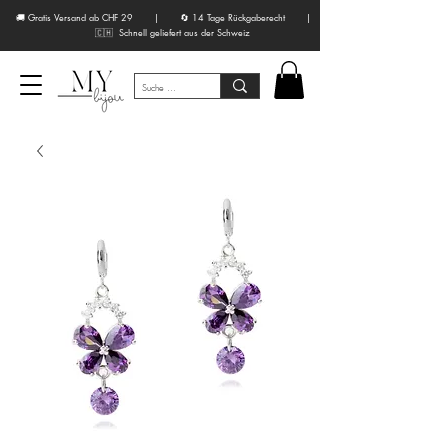
🚚 Gratis Versand ab CHF 29 | 🔄 14 Tage Rückgaberecht |
🇨🇭 Schnell geliefert aus der Schweiz